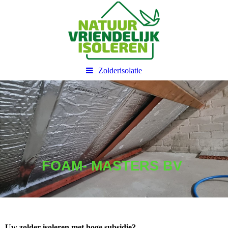
Zolderisolatie
FOAM- MASTERS BV
Uw zolder isoleren met hoge subsidie?