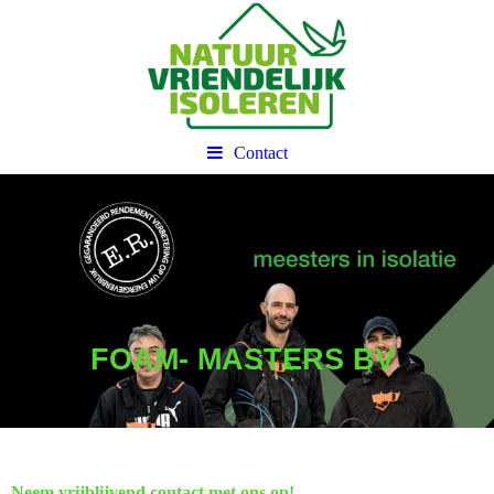
Contact
FOAM- MASTERS BV
Neem vrijblijvend contact met ons op!